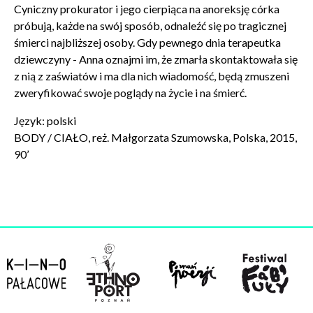
w celu skorzystania z usługi newsletter.
Cyniczny prokurator i jego cierpiąca na anoreksję córka
Administratorem danych osobowych jest Centrum
próbują, każde na swój sposób, odnaleźć się po tragicznej
Kultury ZAMEK z siedzibą w Poznaniu. Zapoznałem/am
śmierci najbliższej osoby. Gdy pewnego dnia terapeutka
się z informacjami dotyczącymi przetwarzania danych
dziewczyny - Anna oznajmi im, że zmarła skontaktowała się
osobowych, które są zawarte w
Polityce prywatności
.
z nią z zaświatów i ma dla nich wiadomość, będą zmuszeni
zweryfikować swoje poglądy na życie i na śmierć.
WYŚLIJ
Język: polski
BODY / CIAŁO, reż. Małgorzata Szumowska, Polska, 2015,
90’