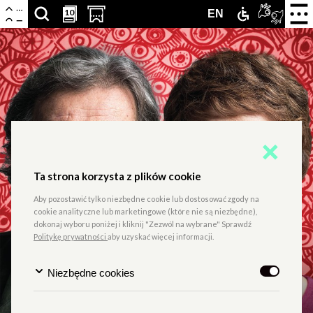
Centrum
Nawigacja
Otwór
10
10
SZUKAJ
PRZESCROLLUJ
OTWÓRZ
ZAMEK
TŁUMA
ENGLISH
EN
zamkn
Kultury
menu
ARTYKUŁÓW,
DO
STRONĘ
DLA
PJM
VERSION
Zamek
PODSTRON,
SEKCJI
Z
NIEPEŁNOS
ONLIN
WYDARZEŃ,
KALENDARZA
KUPNEM
LUDZI,
WYDARZEŃ
BILETÓW
PARTNERÓW
W
Ta strona korzysta z plików cookie
NOWEJ
Aby pozostawić tylko niezbędne cookie lub dostosować zgody na
KARCIE
cookie analityczne lub marketingowe (które nie są niezbędne),
dokonaj wyboru poniżej i kliknij "Zezwól na wybrane" Sprawdź
Politykę prywatności
aby uzyskać więcej informacji.
Niezbędne cookies